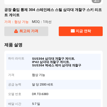
2
/
2
공장 출입 통제 304 스테인레스 스틸 삼각대 개찰구 스키 리조
트 게이트
가격：협상 가능
MOQ：1차선
최고의 가격
지금 연락
제품 설명
하이 라이트
,
SUS304 삼각대 개찰구 게이트
,
IP42 삼각대 개찰구 게이트
SUS304 액세스 제어 삼각대 개찰구
가격
협상 가능
공급 능력
달 당 2500 세트
모델 번호
DR.TD.6383
배달 시간
5-7 일