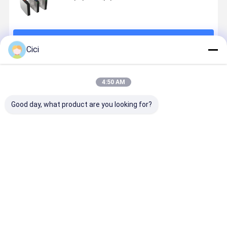
계속하다
Cici
추천된 제품
4:50 AM
Good day, what product are you looking for?
자동 3각 회전
스테인리스 스
IP42 RS485 커
DC24V 초
식 십자문 게이
틸 팔 턴스틸 삼
뮤니케이션
| 30W 에너
트 입구
각기
30W 삼각 개찰
스타 | 550
구 문을 위한 명
고유량 통로
승지
최고의 가격
최고의 가격
최고의 가격
최고의 가