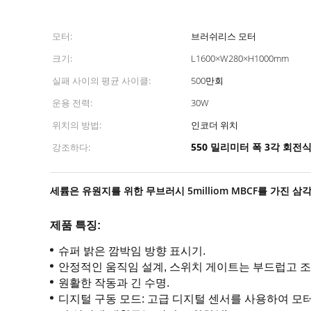
모터:
브러쉬리스 모터
크기:
L1600×W280×H1000mm
실패 사이의 평균 사이클:
500만회
운용 전력:
30W
위치의 방법:
인코더 위치
550 밀리미터 폭 3각 회전식
강조하다:
세륨은 유원지를 위한 무브러시 5milliom MBCF를 가진
제품 특징:
슈퍼 밝은 깜박임 방향 표시기.
안정적인 움직임 설계, 스위치 게이트는 부드럽고 
원활한 작동과 긴 수명.
디지털 구동 모드: 고급 디지털 센서를 사용하여 모