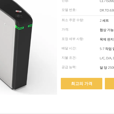
인증:
CE / IS09
모델 번호:
DR.TD.63
최소 주문 수량:
2 세트
가격:
협상 가능
포장 세부 사항:
목제 판지
배달 시간:
5-7 작업 
지불 조건:
L/C, D/A
공급 능력:
달 당 25
최고의 가격