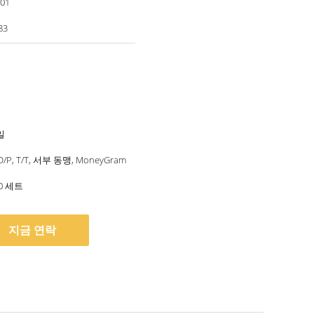
001
83
일
, D/P, T/T, 서부 동맹, MoneyGram
00 세트
지금 연락