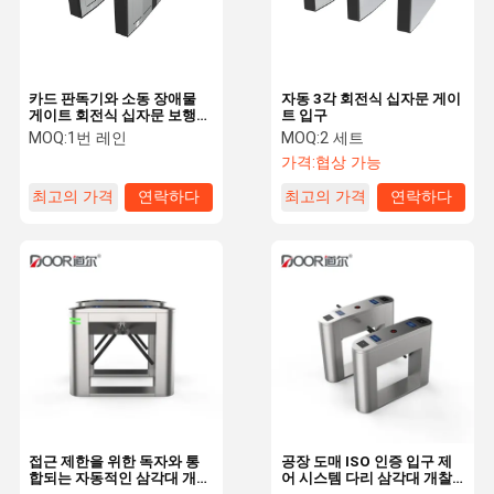
카드 판독기와 소동 장애물
자동 3각 회전식 십자문 게이
게이트 회전식 십자문 보행자
트 입구
접근 게이트
MOQ:
1번 레인
MOQ:
2 세트
가격:
협상 가능
최고의 가격
연락하다
최고의 가격
연락하다
집
제품
VR 쇼
우리에 대하
여
접근 제한을 위한 독자와 통
공장 도매 ISO 인증 입구 제
합되는 자동적인 삼각대 개찰
어 시스템 다리 삼각대 개찰