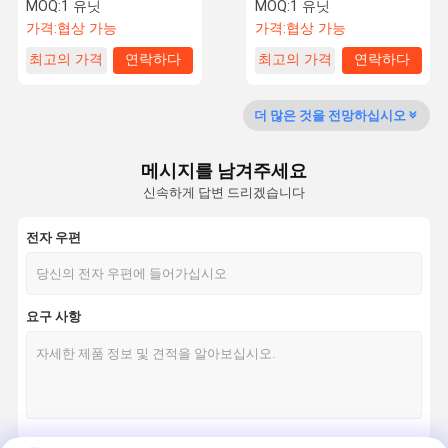
구 문
구 게이트
MOQ:
1 유닛
MOQ:
1 유닛
가격:
협상 가능
가격:
협상 가능
최고의 가격
연락하다
최고의 가격
연락하다
공장 여행
품질 관리
연락주세요
뉴스
더 많은 것을 전망하십시오
메시지를 남겨주세요
신속하게 답변 드리겠습니다
인용문을 요
구하세요
전자 우편
속도 문 십자형 회전식 문
자동 입구 십자형 회전식 문
요구 사항
얼굴 승인 십자형 회전식 문
플랩 배리어 게이트
삼각대 Turnstile 게이트