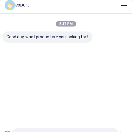
export
계속하다
공항 십자형 회전식 문
전체 높이 턴스타일
5:47 PM
우리의 카테고리
얼굴 인식 접근 제한 체계
Good day, what product are you looking for?
LPR 주차 체계
주차표 분배기 기계
차 방벽 문
속도 문 십자형
자동 입구 십자
얼굴 승인 십자
플랩 배리어
회전식 문
형 회전식 문
형 회전식 문
이트
주차 안내 시스템
십자형 회전식 문을 미끄러지기
절반 고도 십자형 회전식 문
Desktop Site
홈
사이트맵
연락처
사이트맵
사생활 보호 정책
EV 충전
품질
속도 문 십자형 회전식 문
중국 공장.Copyright © 2026 Shenzhen