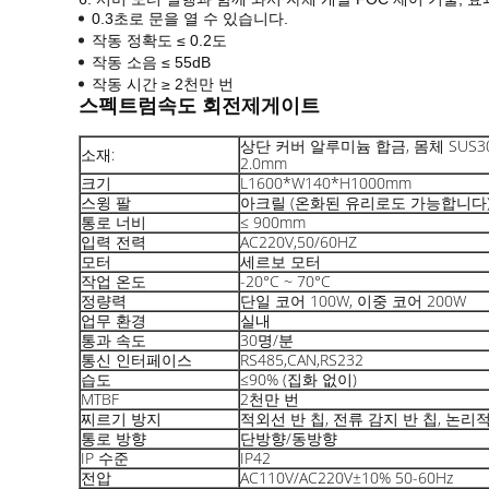
0.3초로 문을 열 수 있습니다.
작동 정확도 ≤ 0.2도
작동 소음 ≤ 55dB
작동 시간 ≥ 2천만 번
스펙트럼
속도 회전제
게이트
상단 커버 알루미늄 합금, 몸체 SUS
소재:
2.0mm
크기
L1600*W140*H1000mm
스윙 팔
아크릴 (온화된 유리로도 가능합니다
통로 너비
≤ 900mm
입력 전력
AC220V,50/60HZ
모터
세르보 모터
작업 온도
-20°C ~ 70°C
정량력
단일 코어 100W, 이중 코어 200W
업무 환경
실내
통과 속도
30명/분
통신 인터페이스
RS485,CAN,RS232
습도
≤90% (집화 없이)
MTBF
2천만 번
찌르기 방지
적외선 반 칩, 전류 감지 반 칩, 논리적
통로 방향
단방향/동방향
IP 수준
IP42
전압
AC110V/AC220V±10% 50-60Hz