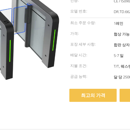
인증:
CE / IS09
모델 번호:
DR.TD.66
최소 주문 수량:
1레인
가격:
협상 가능
포장 세부 사항:
합판 상자
배달 시간:
5-7 일
지불 조건:
T/T, 웨스턴
공급 능력:
달 당 25
최고의 가격