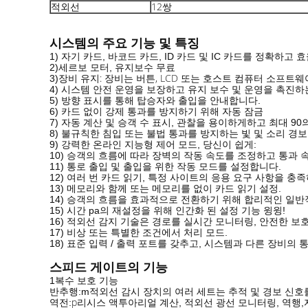
적외선
12쌍
시스템의 주요 기능 및 특징
1) 자기 카드, 바코드 카드, ID 카드 및 IC 카드를 정확하고
2)
세르보 모터
, 유지보수 무료
장비 유지: 장비는 버튼, LCD 또는 호스트 컴퓨터 소프트
3)
4) 시스템 안전 운영을 보장하고 유지 보수 및 운영을 촉진하
5) 방향 표시를 통해 탑승자와 출입을 안내합니다.
6) 카드 없이 강제 통과를 방지하기 위해 자동 잠금
7) 자동 계산 및 승객 수 표시, 관찰을 용이하게하고 최대 90
8) 불규칙한 침입 또는 불법 통과를 방지하는 빛 및 소리 경보
9) 강력한 온라인 지능형 제어 모드, 당신이 쉽게:
10) 승객의 흐름에 따라 장벽의 작동 속도를 조정하고 통과
11) 통로 출입 및 출입을 위한 작동 모드를 설정합니다.
12) 여러 번 카드 읽기, 특정 사이트의 응용 요구 사항을 충족
13) 메모리와 함께 또는 메모리를 없이 카드 읽기 설정.
14) 승객의 흐름을 효과적으로 전환하기 위해 합리적인 일반
15) 시간 pa의 재설정을 위해 인간화 된 설정 기능
윙윙!
16) 적외선 감지 기술은 경로를 실시간 모니터링, 안전한 보
17) 비상 또는 특별한 조건에서 처리 모드.
18) 표준 입력 / 출력 포트를 갖추고, 시스템과 다른 장비의
스피드 게이트의 기능
1복수 보호 기능
반추행:m
적외선 감시 장치의 여러 세트는 추적 및 경보 신호
p
역전:
리시스 액투아리얼 계산, 적외선 광선 모니터링, 역행,