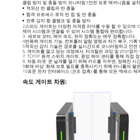
t
클립 방지 및 충돌 방지 모니터링:
안전 보호 메커니즘을 설치
적외선 반 클립과 반 충돌
합격 프로세스 로직 반 칩 및 반 충돌.
전류 감지 항 클램프 및 충돌 방지
2스피드 게이트는 다양한 자격증 리더를 수용 할 수 있으며 IC
제어 시스템과 연결될 수 있어 시스템 통합에 편리합니다.
3- 세르보 모터, 제어 속도, 위치 정확도는 매우 정확합니다.
4반폭력 게이트 기능, 컨트롤러 알람 명령과 자기 복구, 기록
5적외선 감지 기술은 경로를 실시간으로 모니터링하고 안전 
6. 게이트를 열고 닫는 과정에서, 터크틸은 과잉 및 jitter없
7. TCP/IP 원격 스위치 게이트, 중앙 제어 센터를 통해 직접
8. 자동 리셋: 문 날개를 열기 위해 카드를 지우면, 정해진
9화재 비상: 화재 보호 필요를 충족시키기 위해 터니틀의 팔은
10표준 전자 인터페이스 (건조 접촉) 를 통해 모든 액세스 제
속도 게이트 차원: