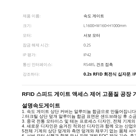
제품 이름:
속도 게이트
크기:
L1600×W160×H1000mm
모터:
서보 모터
잠금 해제 시간:
0.2S
IP 평가:
IP42
통신 인터페이스:
RS485, 건조 접촉
0.2s RFID 회전식 십자문
I
강조하다:
,
RFID 스피드 게이트 액세스 제어 고품질 공장
설명
속도
게이트
1. 속도 게이트 상단 커버는 알루미늄 합금으로 만들어집니다,
2.
터크틸 상단 덮개 알루미늄 합금 표면은 샌드브래싱 후 소
3. 중국 전통 모타이스 및 테논 프로세스 디자인, 전체 기계
4. 새로운 디자인은 숨겨진 적외선 디자인과 함께 오는 산업
5전체 기계의 상단 덮개와 측면 덮개와 채우기 없는 몸체 사이
6. 서버 모터 실행과 함께 와서 자체 개발 FOC 제어 기술,