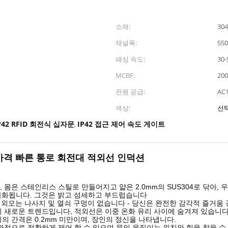
소재:
30
채널폭:
55
패싱 속도:
30
MCBF:
20
전원 공급:
AC1
색상:
선
P42 RFID 회전식 십자문
IP42 접근 제어 속도 게이트
,
 가격 빠른 통로 회전대 적외선 인덕션
 몸은 스테인리스 스틸로 만들어지고 얇은 2.0mm의 SUS304로 닦아,
금화됩니다. 그것은 밝고 섬세하고 부드럽습니다
의 외모는 나사지 및 열쇠 구멍이 없습니다 - 당신은 완전한 감각적 즐거움
의 새로운 트렌드입니다, 적외선은 이중 온화 유리 사이에 숨겨져 있습니
의 간격은 0.2mm 미만이며, 장인의 정신을 나타냅니다.
 효과적으로 정확하게 제어 할 수 있으며 문의 움직이는 위치와 힘을 찾을 수