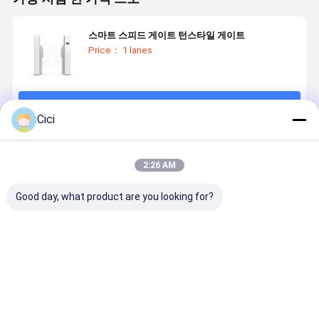
스마트 스피드 게이트 턴스타일 게이트
Price： 1 lanes
계속하다
Cici
추천된 제품
2:26 AM
Good day, what product are you looking for?
스피드 게이트
드라이 콘택트
서보 모터를 사
접근 제어용
보행자 턴스타
신호 하이 엔드
용한 출입 통제
마트 스피드
일 CE
액세스 제어 턴
를 위한 스마트
이트 턴스틸
스타일
스피드 게이트
보 모터
턴스타일
최고의 가격
최고의 가격
최고의 가격
최고의 가