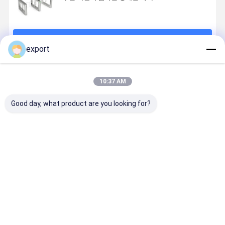
계속하다
export
추천된 제품
10:37 AM
Good day, what product are you looking for?
휠체어 사용 턴
테일가팅 검출
SUS304 스테
스마트 스피
스틸 출입문
과 평범한 허리
인리스 단일 바
게이트 턴스
높은 회전식 십
디 슈퍼마켓 자
일 게이트 
자문 보안 시스
동 입구는 건조
게이트 세르
템 회전식 수문
한 입구 장벽 문
모터 아트 
최고의 가격
최고의 가격
최고의 가격
최고의 가
으로 옵니다
리 커피 바