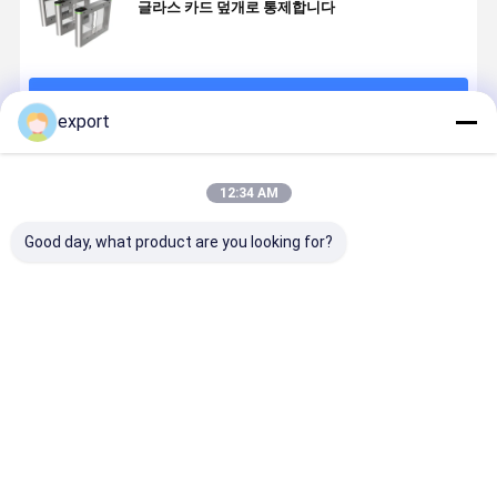
글라스 카드 덮개로 통제합니다
계속하다
export
추천된 제품
12:34 AM
Good day, what product are you looking for?
휠체어 사용 턴
테일가팅 검출
SUS304 스테
스마트 스피
스틸 출입문
과 평범한 허리
인리스 단일 바
게이트 턴스
높은 회전식 십
디 슈퍼마켓 자
일 게이트 
자문 보안 시스
동 입구는 건조
게이트 세르
템 회전식 수문
한 입구 장벽 문
모터 아트 
최고의 가격
최고의 가격
최고의 가격
최고의 가
으로 옵니다
리 커피 바