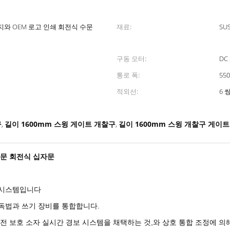
와 OEM 로고 인쇄 회전식 수문
재료:
SU
구동 모터:
DC
통로 폭:
55
적외선:
6 
구
길이 1600mm 스윙 게이트 개찰구
길이 1600mm 스윙 개찰구 게이트
,
,
수문 회전식 십자문
 시스템입니다
 독법과 쓰기 장비를 통합합니다.
안전 보호 소자 실시간 경보 시스템을 채택하는 것,와 상호 통합 조정에 