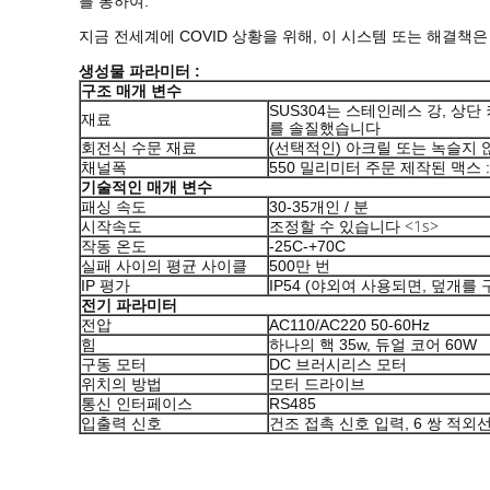
를 통하여.
지금 전세계에 COVID 상황을 위해, 이 시스템 또는 해결책
생성물 파라미터 :
구조 매개 변수
SUS304는 스테인레스 강, 상단 
재료
를 솔질했습니다
회전식 수문 재료
(선택적인) 아크릴 또는 녹슬지 
채널폭
550 밀리미터 주문 제작된 맥스 :
기술적인 매개 변수
패싱 속도
30-35개인 / 분
<1s>
시작속도
조정할 수 있습니다
작동 온도
-25C-+70C
실패 사이의 평균 사이클
500만 번
IP 평가
IP54 (야외여 사용되면, 덮개를
전기 파라미터
전압
AC110/AC220 50-60Hz
힘
하나의 핵 35w, 듀얼 코어 60W
구동 모터
DC 브러시리스 모터
위치의 방법
모터 드라이브
통신 인터페이스
RS485
입출력 신호
건조 접촉 신호 입력, 6 쌍 적외