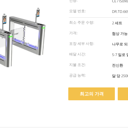
인증:
CE / IS09
모델 번호:
DR.TD.66
최소 주문 수량:
2 세트
가격:
협상 가능
포장 세부 사항:
나무로 되
배달 시간:
5-7 일로
지불 조건:
전신환
공급 능력:
달 당 25
최고의 가격