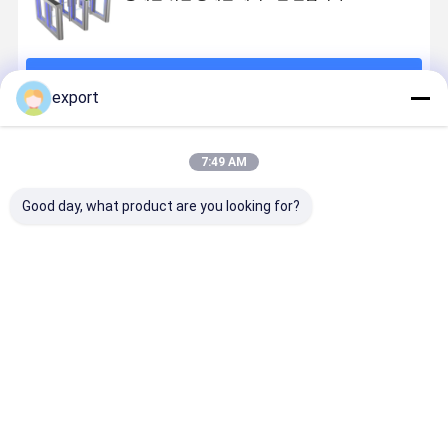
계속하다
export
추천된 제품
7:49 AM
Good day, what product are you looking for?
휠체어 사용 턴
테일가팅 검출
SUS304 스테
스마트 스피
스틸 출입문
과 평범한 허리
인리스 단일 바
게이트 턴스
높은 회전식 십
디 슈퍼마켓 자
일 게이트 
자문 보안 시스
동 입구는 건조
게이트 세르
템 회전식 수문
한 입구 장벽 문
모터 아트 
최고의 가격
최고의 가격
최고의 가격
최고의 가
으로 옵니다
리 커피 바