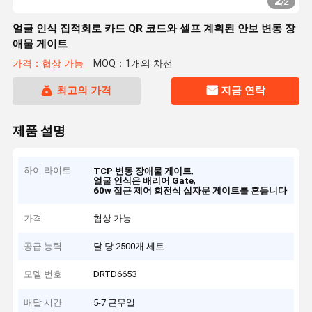
2
/
2
얼굴 인식 집적회로 카드 QR 코드와 셀프 계획된 안보 변동 장
애물 게이트
가격：협상 가능
MOQ：1개의 차선
최고의 가격
지금 연락
제품 설명
하이 라이트
,
TCP 변동 장애물 게이트
,
얼굴 인식은 배리어 Gate
60w 접근 제어 회전식 십자문 게이트를 흔듭니다
가격
협상 가능
공급 능력
달 당 2500개 세트
모델 번호
DRTD6653
배달 시간
5-7 근무일