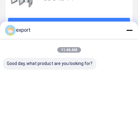
계속하다
export
추천된 제품
11:46 AM
Good day, what product are you looking for?
휠체어 사용 턴
테일가팅 검출
SUS304 스테
스마트 스피
스틸 출입문
과 평범한 허리
인리스 단일 바
게이트 턴스
높은 회전식 십
디 슈퍼마켓 자
일 게이트 
자문 보안 시스
동 입구는 건조
게이트 세르
템 회전식 수문
한 입구 장벽 문
모터 아트 
최고의 가격
최고의 가격
최고의 가격
최고의 가
으로 옵니다
리 커피 바