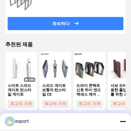
계속하다
추천된 제품
스마트 스피드
스피드 게이트
드라이 콘택트
서보 모터를
게이트 턴스타
보행자 턴스타
신호 하이 엔드
용한 출입 
일 게이트
일 CE
액세스 제어 턴
를 위한 스
스타일
스피드 게이
턴스타일
최고의 가격
최고의 가격
최고의 가격
최고의 가
export