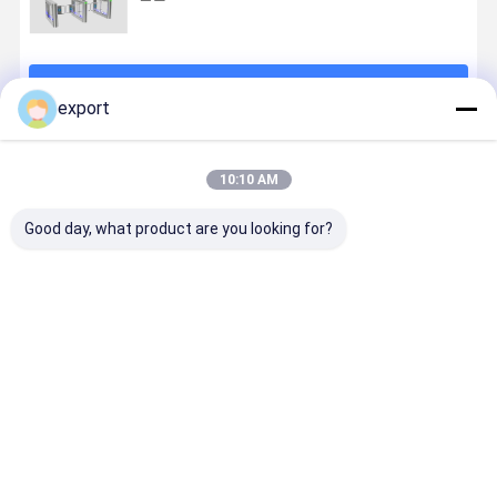
계속하다
export
추천된 제품
10:10 AM
Good day, what product are you looking for?
DC 브러시리스
허리 고도 얼굴
강철 레이저 절
기계장치 D
모터 안면 인식
승인
단 얼굴 승인 건
Blushless
회전문 출입 시
Turnstilewaterproof
조한 접촉을 가
550mm 폭
스템 긴 수명
그네 팔 무브러
진 도보 십자형
가진 얼굴 
시 모터
회전식 문 문
십자형 회전
최고의 가격
최고의 가격
최고의 가격
최고의 가
문