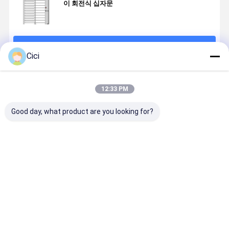
이 회전식 십자문
계속하다
Cici
추천된 제품
12:33 PM
Good day, what product are you looking for?
Ac220v/110v
Sus304 스테인
스테인레스 강
매우 자동적
풀 하이트 터닝
리스 스틸 전체
단일 통과 전체
로 브러쉬리
스틸 게이트
높이 회전대
적인 높이 회전
모터 전체적
식 십자문
높이 회전식
자문 게이트
최고의 가격
최고의 가격
최고의 가격
최고의 가
일의 레인