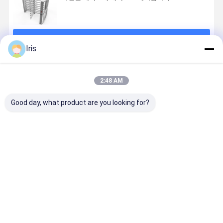
계속하다
Iris
추천된 제품
2:48 AM
Good day, what product are you looking for?
Ac220v/110v
Sus304 스테인
스테인레스 강
매우 자동적
풀 하이트 터닝
리스 스틸 전체
단일 통과 전체
로 브러쉬리
스틸 게이트
높이 회전대
적인 높이 회전
모터 전체적
식 십자문
높이 회전식
자문 게이트
최고의 가격
최고의 가격
최고의 가격
최고의 가
일의 레인