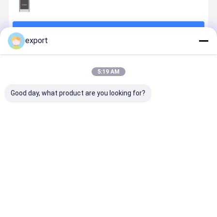
계속하다
export
추천된 제품
5:19 AM
Good day, what product are you looking for?
지적 파킹 장애
붐 장벽 게이트
스트레이트-암
주차장 AC
물 게이트
RS485 6M 붐
110V RS48
IP55 계류 지점
IP55 6M 붐
장애
애물 게이트
최고의 가격
최고의 가격
최고의 가격
최고의 가