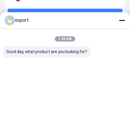
계속하다
export
추천된 제품
1:39 AM
Good day, what product are you looking for?
고속 Lpr 주차
지적인 번호판
해외 정확도
고정확도 차
체계, 주차장 번
승인 주차 체계
99%를 위한 자
은 고장율을
호판 승인 체계
안정 가동
동적인 똑똑한
한 자동적인
차 주차 체
LPR 주차 
계/Anpr 주차
최고의 가격
최고의 가격
최고의 가격
최고의 가
체계
Desktop Site
홈
사이트맵
연락처