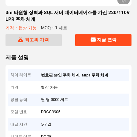
1
/
1
3m 타원형 장벽과 SQL 서버 데이터베이스를 가진 220/110V
LPR 주차 체계
가격：협상 가능
MOQ：1 세트
최고의 가격
지금 연락
제품 설명
하이 라이트
,
번호판 승인 주차 체계
anpr 주차 체계
가격
협상 가능
공급 능력
달 당 3000 세트
모델 번호
DRCC9905
배달 시간
5-7 일
브랜드 이름
DOOR